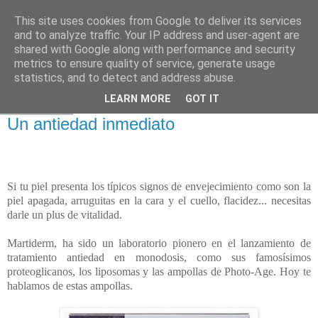
This site uses cookies from Google to deliver its services
and to analyze traffic. Your IP address and user-agent are
shared with Google along with performance and security
metrics to ensure quality of service, generate usage
statistics, and to detect and address abuse.
LEARN MORE
GOT IT
3 feb 2015
Un antiedad inmediato
Si tu piel presenta los típicos signos de envejecimiento como son la
piel apagada, arruguitas en la cara y el cuello, flacidez
...
necesitas
darle un plus de vitalidad.
Martiderm, ha sido un laboratorio pionero en el lanzamiento de
tratamiento antiedad en monodosis, como sus famosísimos
proteoglicanos, los liposomas y las ampollas de Photo-Age. Hoy te
hablamos de estas ampollas.