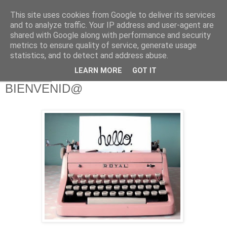
This site uses cookies from Google to deliver its services
and to analyze traffic. Your IP address and user-agent are
shared with Google along with performance and security
metrics to ensure quality of service, generate usage
statistics, and to detect and address abuse.
LEARN MORE
GOT IT
1 dic 2014
BIENVENID@